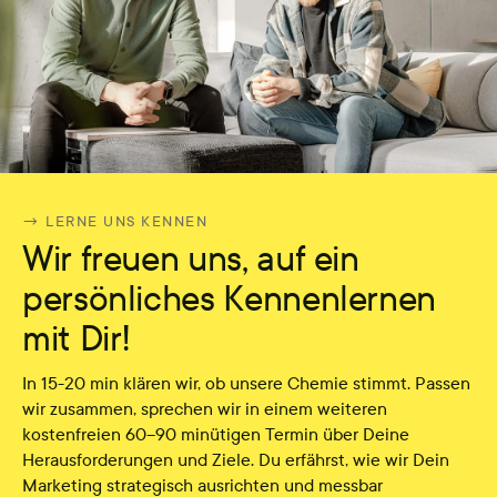
→ LERNE UNS KENNEN
Wir freuen uns, auf ein
persönliches Kennenlernen
mit Dir!
In 15-20 min klären wir, ob unsere Chemie stimmt. Passen
wir zusammen, sprechen wir in einem weiteren
kostenfreien 60–90 minütigen Termin über Deine
Herausforderungen und Ziele. Du erfährst, wie wir Dein
Marketing strategisch ausrichten und messbar