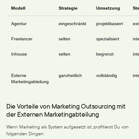
Modell
Strategie
Umsetzung
St
Agentur
eingeschränkt
projektbasiert
ext
Freelancer
selten
spezialisiert
int
Inhouse
selten
begrenzt
int
Externe
ganzheitlich
vollständig
int
Marketingabteilung
Die Vorteile von Marketing Outsourcing mit
der Externen Marketingabteilung
Wenn Marketing als System aufgesetzt ist, profitierst Du von
folgenden Dingen: